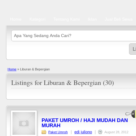
Home
Kategori
Tentang Kami
Iklan
Jual Beli Sewa
Home
»
Liburan & Bepergian
Listings for Liburan & Bepergian (30)
PAKET UMROH / HAJI MUDAH DAN
MURAH
|
edi juliono
|
Paket Umroh
August 28, 2012