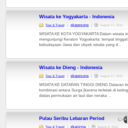
Wisata ke Yogyakarta - Indonesia
|
ekapesona
|
Tour & Travel
August 17, 2012
WISATA KE KOTA YOGYAKARTA Dalam wisata ini 
mengunjungi Keraton Yogyakarta: tempat tinggal 
kebudayaan Jawa dan obyek wisata yang d...
Wisata ke Dieng - Indonesia
|
ekapesona
|
Tour & Travel
August 17, 2012
WISATA KE DATARAN TINGGI DIENG Dataran tin
kombinasi antara Surga [karena terletak di ketin
diatas permukaan air laut dan neraka ...
Pulau Seribu Lebaran Period
|
ekarizma
|
Tour & Travel
August 9, 2012