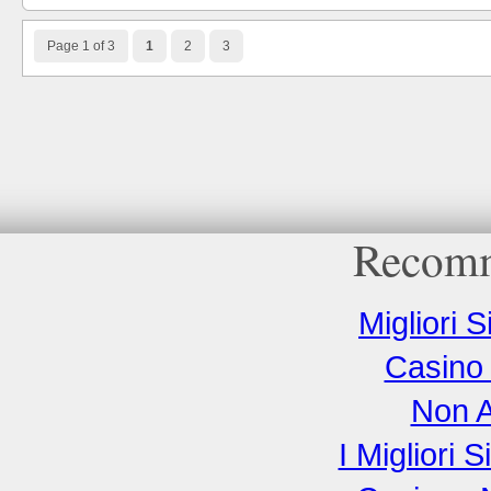
Page 1 of 3
1
2
3
Recomm
Migliori S
Casino 
Non 
I Migliori 