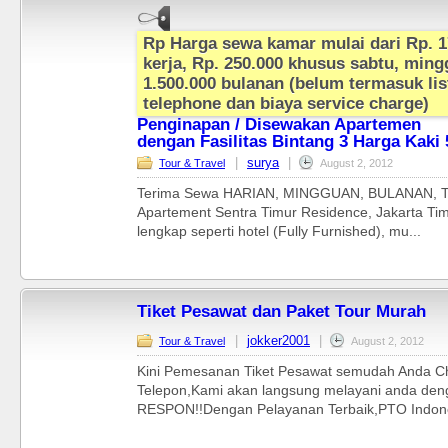
Rp Harga sewa kamar mulai dari Rp. 1
kerja, Rp. 250.000 khusus sabtu, mingg
1.500.000 bulanan (belum termasuk listr
telephone dan biaya service charge)
Penginapan / Disewakan Apartemen
dengan Fasilitas Bintang 3 Harga Kaki 
|
surya
|
Tour & Travel
August 2, 2012
Terima Sewa HARIAN, MINGGUAN, BULANAN, T
Apartement Sentra Timur Residence, Jakarta Tim
lengkap seperti hotel (Fully Furnished), mu...
Tiket Pesawat dan Paket Tour Murah
|
jokker2001
|
Tour & Travel
August 2, 2012
Kini Pemesanan Tiket Pesawat semudah Anda C
Telepon,Kami akan langsung melayani anda de
RESPON!!Dengan Pelayanan Terbaik,PTO Indone