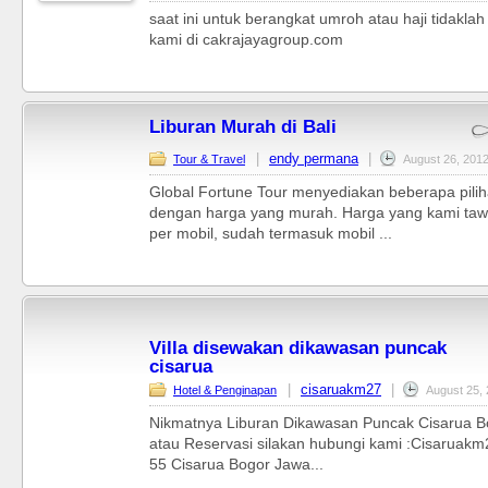
saat ini untuk berangkat umroh atau haji tidaklah 
kami di cakrajayagroup.com
Liburan Murah di Bali
|
endy permana
|
Tour & Travel
August 26, 201
Global Fortune Tour menyediakan beberapa piliha
dengan harga yang murah. Harga yang kami taw
per mobil, sudah termasuk mobil ...
Villa disewakan dikawasan puncak
cisarua
|
cisaruakm27
|
Hotel & Penginapan
August 25,
Nikmatnya Liburan Dikawasan Puncak Cisarua Bog
atau Reservasi silakan hubungi kami :Cisaruakm
55 Cisarua Bogor Jawa...