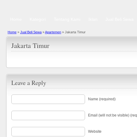
Home
Kategori
Tentang Kami
Iklan
Jual Beli Sewa
Home
»
Jual Beli Sewa
»
Apartemen
» Jakarta Timur
Jakarta Timur
Leave a Reply
Name (required)
Email (will not be visible) (re
Website