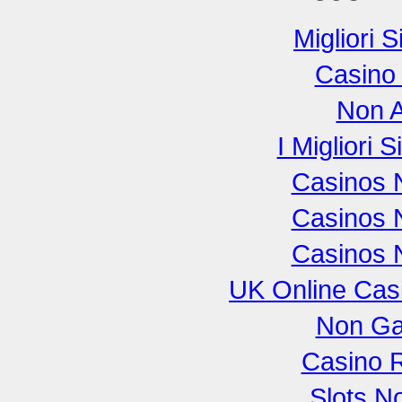
Migliori S
Casino 
Non 
I Migliori 
Casinos 
Casinos 
Casinos 
UK Online Cas
Non Ga
Casino R
Slots N