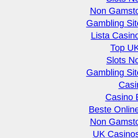
Non Gamsto
Gambling Si
Lista Casi
Top UK
Slots N
Gambling Si
Casi
Casino 
Beste Onlin
Non Gamsto
UK Casino