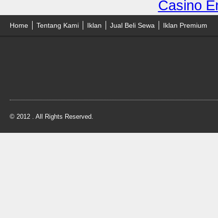
Casino E
Home
Tentang Kami
Iklan
Jual Beli Sewa
Iklan Premium
© 2012 . All Rights Reserved.